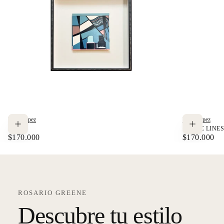
Rosa López
Rosa López
Agregar al carrito
HOME
MAGIC LINE
PRECIO
PRECIO
$170.000
$170.000
REGULAR
REGULAR
ROSARIO GREENE
Descubre tu estilo