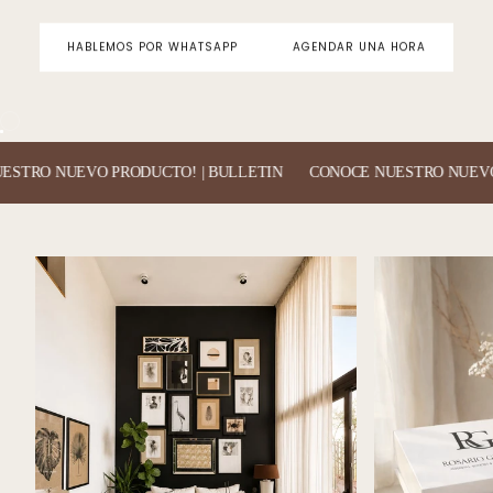
Creamos una nueva sección de
HABLEMOS POR WHATSAPP
AGENDAR UNA HORA
accesorios
de casa con mucho cariño para tí.
UEVO PRODUCTO! | BULLETIN
CONOCE NUESTRO NUEVO PRODUC
VER TODO CASA RG