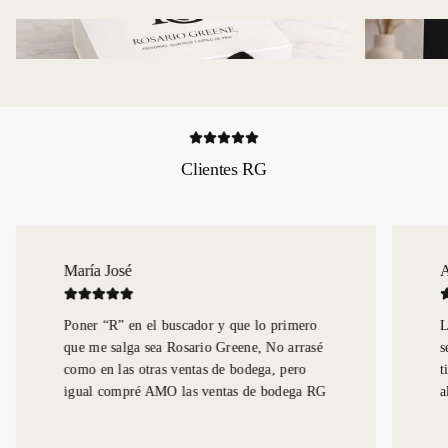
Clientes RG
Angelina Migliorelli
ero
La amo mal! Cada vez que voy mi guagua
rasé
se queda dormida y no me puedo bajar y la
o
tierna de la cami me va a dejar los cuadros
a RG
al auto