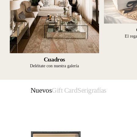
El rega
Cuadros
Deléitate con nuestra galería
Nuevos
Gift Card
Serigrafías