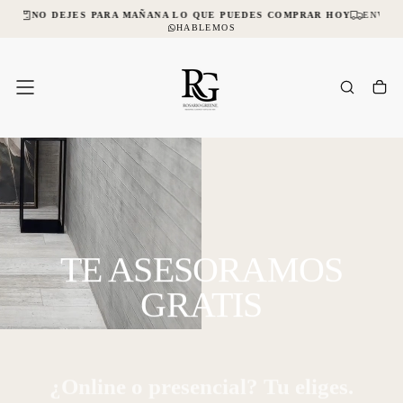
L
NO DEJES PARA MAÑANA LO QUE PUEDES COMPRAR HOY
ENVÍOS A
SALTAR
AL
HABLEMOS
CONTENIDO
TE ASESORAMOS
GRATIS
Bienvenidos a Casa RG
¿Online o presencial? Tu eliges.