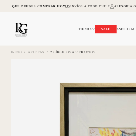
SALTAR
NA LO QUE PUEDES COMPRAR HOY
ENVÍOS A TODO CHILE
ASESORIA O
AL
CONTENIDO
TIENDA
SALE
ASESORIA
INICIO
/
ARTISTAS
/
2 CÍRCULOS ABSTRACTOS