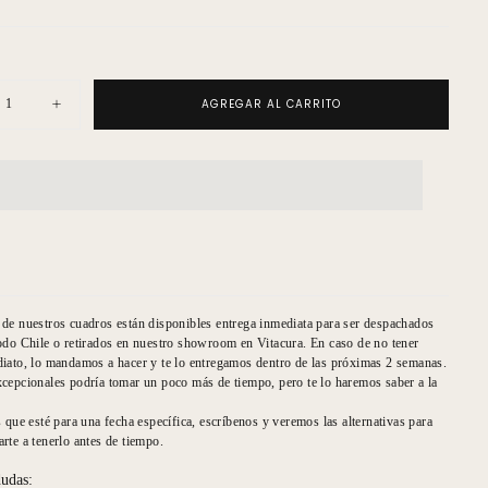
AGREGAR AL CARRITO
uir
Aumentar
ad
cantidad
para
2
os
círculos
ctos
abstractos
de nuestros cuadros están disponibles entrega inmediata para ser despachados
odo Chile o retirados en nuestro showroom en Vitacura. En caso de no tener
iato, lo mandamos a hacer y te lo entregamos dentro de las próximas 2 semanas.
cepcionales podría tomar un poco más de tiempo, pero te lo haremos saber a la
s que esté para una fecha específica, escríbenos y veremos las alternativas para
rte a tenerlo antes de tiempo.
dudas: