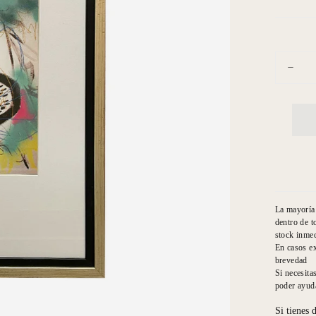
Cantidad
Dismin
cantid
para
2
círcul
abstra
La mayoría 
dentro de t
stock inmed
En casos ex
brevedad
Si necesita
poder ayuda
Si tienes 