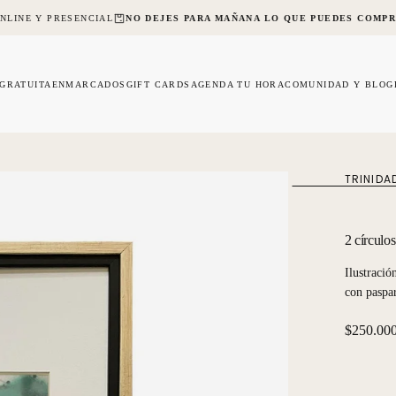
NLINE Y PRESENCIAL
NO DEJES PARA MAÑANA LO QUE PUEDES COMPR
 GRATUITA
ENMARCADOS
GIFT CARDS
AGENDA TU HORA
COMUNIDAD Y BLOG
TRINIDA
2 círculos
Ilustraci
con paspa
Precio
$250.00
regular