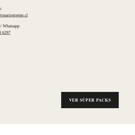
s:
rosariogreene.cl
/ Whatsapp:
8 6297
VER SÚPER PACKS