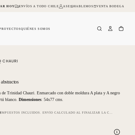
HABLEMOS
VENTA BODEGA
AR HOY
ENVÍOS A TODO CHILE
ASESORIA ONLINE Y PRESENCIAL
NO 
PROYECTOS
QUIÉNES SOMOS
D CHAURI
 abstractos
ón de Trinidad Chauri. Enmarcado con doble moldura A plata y A negro
rtú blanco.
Dimensiones
: 54x77 cms.
0
IMPUESTOS INCLUIDOS.
ENVÍO
CALCULADO AL FINALIZAR LA COMPRA.