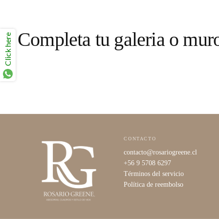
Completa tu galeria o mur
Click here
CONTACTO
contacto@rosariogreene.cl
+56 9 5708 6297
Términos del servicio
Política de reembolso