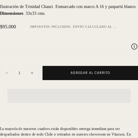
Ilustración de Trinidad Chauri. Enmarcado con marco A 16 y paspartú blanco.
Dimensiones
: 33x33 cms.
Precio
$95.000
IMPUESTOS INCLUIDOS.
ENVÍO
CALCULADO AL FINALIZAR LA COMPRA.
regular
Cantidad
AGREGAR AL CARRITO
Disminuir
Aumentar
cantidad
cantidad
para
para
Abstracto
Abstracto
plantas
plantas
fondo
fondo
azul
azul
naranjo
naranjo
La mayoría de nuestros cuadros están disponibles entrega inmediata para ser
despachados dentro de todo Chile o retirados en nuestro showroom en Vitacura. En