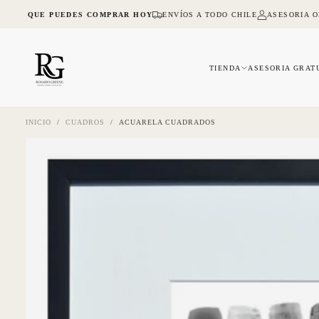
SALTAR
NA LO QUE PUEDES COMPRAR HOY
ENVÍOS A TODO CHILE
ASESORIA ON
AL
CONTENIDO
TIENDA
ASESORIA GRAT
INICIO
/
CUADROS
/
ACUARELA CUADRADOS