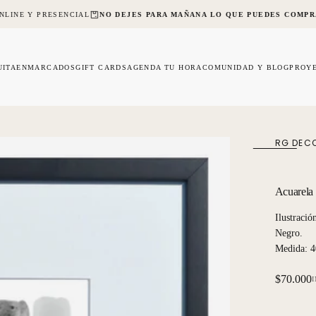
LINE Y PRESENCIAL
NO DEJES PARA MAÑANA LO QUE PUEDES COMPR
UITA
ENMARCADOS
GIFT CARDS
AGENDA TU HORA
COMUNIDAD Y BLOG
PROY
RG DEC
Acuarela
Ilustraci
Negro.
Medida: 4
Precio
$70.000
regular