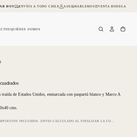
HABLEMOS
VENTA BODEGA
AR HOY
ENVÍOS A TODO CHILE
ASESORIA ONLINE Y PRESENCIAL
NO D
ECTOS
QUIÉNES SOMOS
O
 cuadrados
ón traída de Estados Unidos, enmarcada con paspartú blanco y Marco A
0x40 cms.
IMPUESTOS INCLUIDOS.
ENVÍO
CALCULADO AL FINALIZAR LA COMPRA.