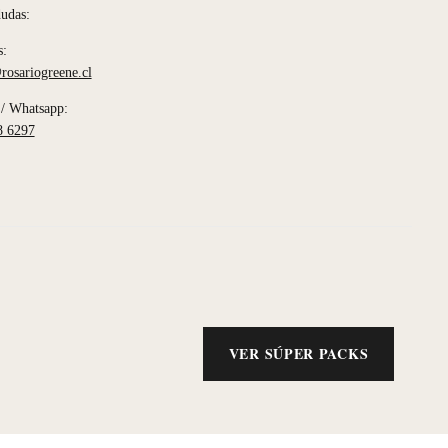
dudas:
s:
rosariogreene.cl
/ Whatsapp:
8 6297
VER SÚPER PACKS