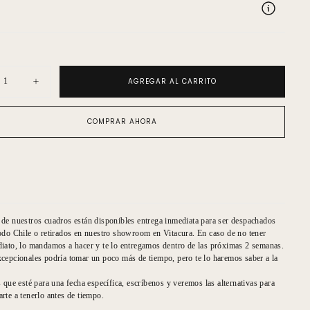
AGREGAR AL CARRITO
uir
Aumentar
ad
cantidad
para
ela
Acuarela
COMPRAR AHORA
ados
cuadrados
de nuestros cuadros están disponibles entrega inmediata para ser despachados
odo Chile o retirados en nuestro showroom en Vitacura. En caso de no tener
iato, lo mandamos a hacer y te lo entregamos dentro de las próximas 2 semanas.
cepcionales podría tomar un poco más de tiempo, pero te lo haremos saber a la
s que esté para una fecha específica, escríbenos y veremos las alternativas para
rte a tenerlo antes de tiempo.