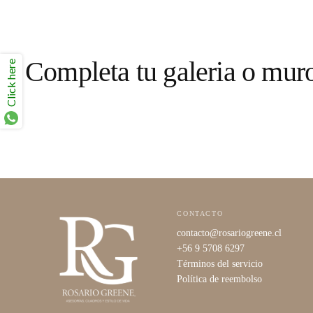
Completa tu galeria o mur
Click here
CONTACTO
contacto@rosariogreene.cl
+56 9 5708 6297
Términos del servicio
Política de reembolso