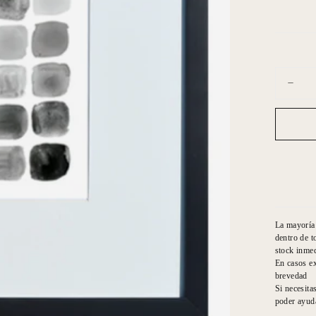
Cantidad
Dismin
cantid
para
Acuar
cuadr
La mayoría 
dentro de t
stock inmed
En casos ex
brevedad
Si necesita
poder ayuda