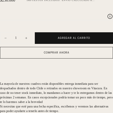
$230.000
IMPUESTOS INCLUIDOS.
ENVÍO
CALCULADO AL FINALIZAR LA COMPRA.
regular
Cantidad
AGREGAR AL CARRITO
Disminuir
Aumentar
cantidad
cantidad
para
para
bordado
bordado
COMPRAR AHORA
frases
frases
fondo
fondo
negro
negro
you
you
look
look
good
good
La mayoría de nuestros cuadros están disponibles entrega inmediata para ser
despachados dentro de todo Chile o retirados en nuestro showroom en Vitacura. En
caso de no tener stock inmediato, lo mandamos a hacer y te lo entregamos dentro de las
próximas 2 semanas. En casos excepcionales podría tomar un poco más de tiempo, pero
te lo haremos saber a la brevedad
Si necesitas que esté para una fecha específica, escríbenos y veremos las alternativas
para poder ayudarte a tenerlo antes de tiempo.