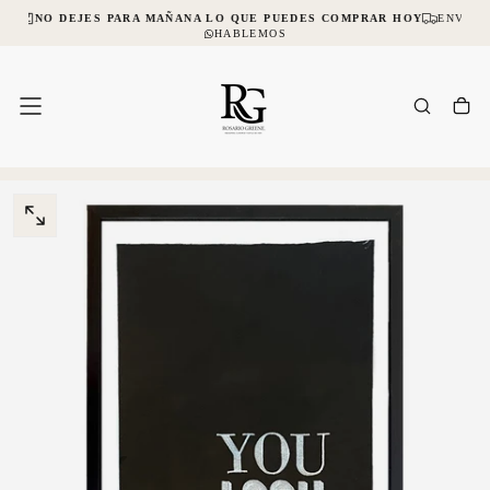
IAL
NO DEJES PARA MAÑANA LO QUE PUEDES COMPRAR HOY
ENVÍOS 
SALTAR
AL
HABLEMOS
CONTENIDO
ABRIR
MEDIOS
0
EN
MODAL