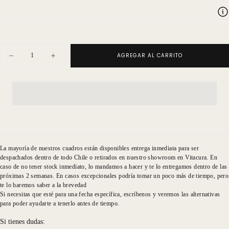
Cantidad
AGREGAR AL CARRITO
Disminuir
Aumentar
cantidad
cantidad
para
para
Canvas
Canvas
XXL
XXL
Fotografía
Fotografía
Blanco
Blanco
Y
Y
Negro
Negro
Ramas
Ramas
La mayoría de nuestros cuadros están disponibles entrega inmediata para ser
despachados dentro de todo Chile o retirados en nuestro showroom en Vitacura. En
caso de no tener stock inmediato, lo mandamos a hacer y te lo entregamos dentro de las
próximas 2 semanas. En casos excepcionales podría tomar un poco más de tiempo, pero
te lo haremos saber a la brevedad
Si necesitas que esté para una fecha específica, escríbenos y veremos las alternativas
para poder ayudarte a tenerlo antes de tiempo.
Si tienes dudas: