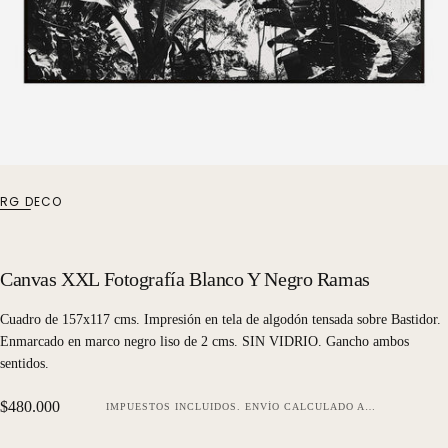
RG DECO
Canvas XXL Fotografía Blanco Y Negro Ramas
Cuadro de 157x117 cms. Impresión en tela de algodón tensada sobre Bastidor.
Enmarcado en marco negro liso de 2 cms. SIN VIDRIO. Gancho ambos
sentidos.
Precio
$480.000
IMPUESTOS INCLUIDOS.
ENVÍO
CALCULADO AL FINALIZAR LA COMPRA.
regular