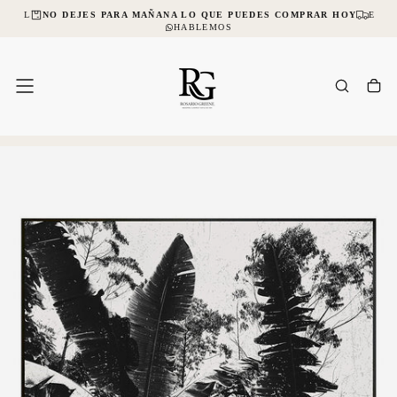
NCIAL
NO DEJES PARA MAÑANA LO QUE PUEDES COMPRAR HOY
ENVÍ
SALTAR
AL
HABLEMOS
CONTENIDO