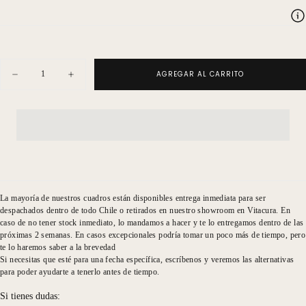
Cantidad
AGREGAR AL CARRITO
Disminuir
Aumentar
cantidad
cantidad
para
para
Cate
Cate
Magnolfi
Magnolfi
Perla
Perla
Plata
Plata
Manchas
Manchas
Rosadas
Rosadas
La mayoría de nuestros cuadros están disponibles entrega inmediata para ser
despachados dentro de todo Chile o retirados en nuestro showroom en Vitacura. En
caso de no tener stock inmediato, lo mandamos a hacer y te lo entregamos dentro de las
próximas 2 semanas. En casos excepcionales podría tomar un poco más de tiempo, pero
te lo haremos saber a la brevedad
Si necesitas que esté para una fecha específica, escríbenos y veremos las alternativas
para poder ayudarte a tenerlo antes de tiempo.
Si tienes dudas: