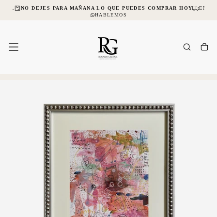
CIAL
NO DEJES PARA MAÑANA LO QUE PUEDES COMPRAR HOY
ENVÍO
SALTAR
AL
HABLEMOS
CONTENIDO