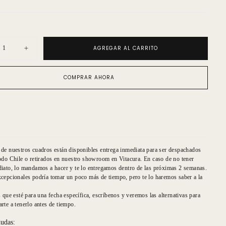
AGREGAR AL CARRITO
uir
Aumentar
ad
cantidad
para
do
Grabado
COMPRAR AHORA
ar
Circular
gris
y
café
de nuestros cuadros están disponibles entrega inmediata para ser despachados
odo Chile o retirados en nuestro showroom en Vitacura. En caso de no tener
iato, lo mandamos a hacer y te lo entregamos dentro de las próximas 2 semanas.
cepcionales podría tomar un poco más de tiempo, pero te lo haremos saber a la
s que esté para una fecha específica, escríbenos y veremos las alternativas para
rte a tenerlo antes de tiempo.
dudas: