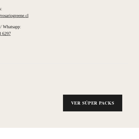
s:
rosariogreene.cl
/ Whatsapp:
8 6297
VER SÚPER PACKS