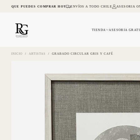
SALTAR
A LO QUE PUEDES COMPRAR HOY
ENVÍOS A TODO CHILE
ASESORIA ON
AL
CONTENIDO
TIENDA
ASESORIA GRAT
INICIO
/
ARTISTAS
/
GRABADO CIRCULAR GRIS Y CAFÉ