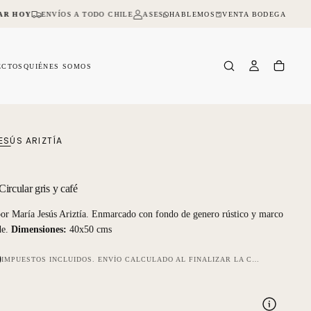
HABLEMOS
VENTA BODEGA
R HOY
ENVÍOS A TODO CHILE
ASESORIA ONLINE Y PRESENCIAL
NO D
ECTOS
QUIÉNES SOMOS
ESÚS ARIZTÍA
ircular gris y café
or María Jesús Ariztía. Enmarcado con fondo de genero rústico y marco
de.
Dimensiones:
40x50 cms
0
IMPUESTOS INCLUIDOS.
ENVÍO
CALCULADO AL FINALIZAR LA COMPRA.