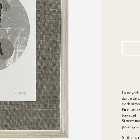
Cantidad
Dismin
cantid
para
Graba
Circul
gris
y
café
La mayoría 
dentro de t
stock inmed
En casos ex
brevedad
Si necesita
poder ayuda
Si tienes 