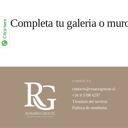
Completa tu galeria o mur
Click here
CONTACTO
contacto@rosariogreene.cl
+56 9 5708 6297
Términos del servicio
Política de reembolso