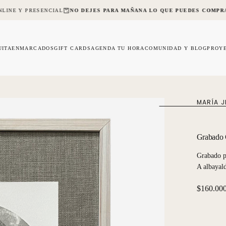
LINE Y PRESENCIAL
NO DEJES PARA MAÑANA LO QUE PUEDES COMPRA
UITA
ENMARCADOS
GIFT CARDS
AGENDA TU HORA
COMUNIDAD Y BLOG
PROY
MARÍA J
Grabado C
Grabado p
A albayal
Precio
$160.00
regular