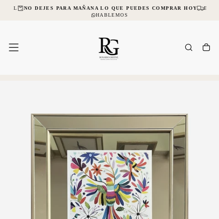
NCIAL
NO DEJES PARA MAÑANA LO QUE PUEDES COMPRAR HOY
ENVÍ
SALTAR
AL
HABLEMOS
CONTENIDO