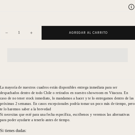
Cantidad
AGREGAR AL CARRITO
Disminuir
Aumentar
cantidad
cantidad
para
para
Pájaro
Pájaro
alas
alas
de
de
colores
colores
La mayoría de nuestros cuadros están disponibles entrega inmediata para ser
despachados dentro de todo Chile o retirados en nuestro showroom en Vitacura. En
caso de no tener stock inmediato, lo mandamos a hacer y te lo entregamos dentro de las
próximas 2 semanas. En casos excepcionales podría tomar un poco más de tiempo, pero
te lo haremos saber a la brevedad
Si necesitas que esté para una fecha específica, escríbenos y veremos las alternativas
para poder ayudarte a tenerlo antes de tiempo.
Si tienes dudas: