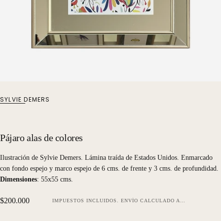
SYLVIE DEMERS
Pájaro alas de colores
Ilustración de Sylvie Demers. Lámina traída de Estados Unidos. Enmarcado
con fondo espejo y marco espejo de 6 cms. de frente y 3 cms. de profundidad.
Dimensiones
: 55x55 cms.
Precio
$200.000
IMPUESTOS INCLUIDOS.
ENVÍO
CALCULADO AL FINALIZAR LA COMPRA.
regular