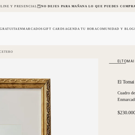
LINE Y PRESENCIAL
NO DEJES PARA MAÑANA LO QUE PUEDES COMPRA
 GRATUITA
ENMARCADOS
GIFT CARDS
AGENDA TU HORA
COMUNIDAD Y BLOG
ACETERO
ELTOMAI
El Tomai
Cuadro de 
Enmarcado
Precio
$230.00
regular