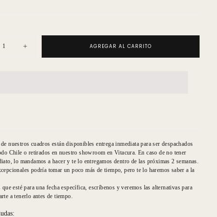
AGREGAR AL CARRITO
uir
Aumentar
ad
cantidad
para
El
Tomai
Serie
o
Dorado
Niña
niendo
Sosteniendo
ero
Macetero
de nuestros cuadros están disponibles entrega inmediata para ser despachados
odo Chile o retirados en nuestro showroom en Vitacura. En caso de no tener
iato, lo mandamos a hacer y te lo entregamos dentro de las próximas 2 semanas.
cepcionales podría tomar un poco más de tiempo, pero te lo haremos saber a la
s que esté para una fecha específica, escríbenos y veremos las alternativas para
rte a tenerlo antes de tiempo.
dudas: