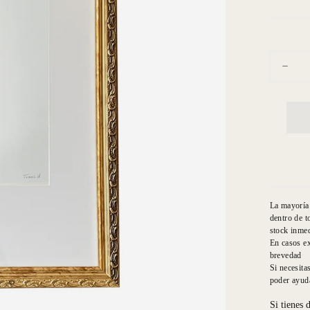
Cantidad
Dismin
cantid
para
El
Tomai
Serie
Dorad
Niña
Soste
Macet
La mayoría 
dentro de t
stock inmed
En casos ex
brevedad
Si necesita
poder ayuda
Si tienes 