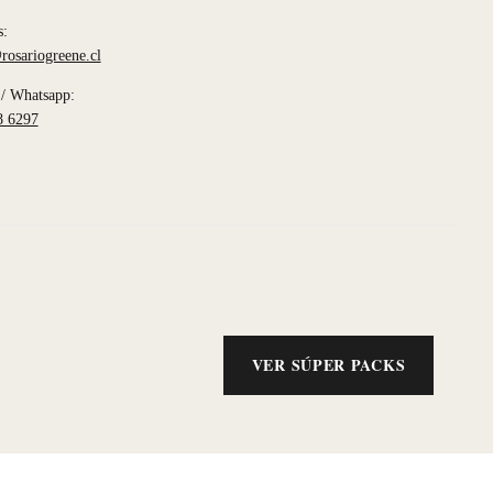
s:
rosariogreene.cl
/ Whatsapp:
8 6297
VER SÚPER PACKS