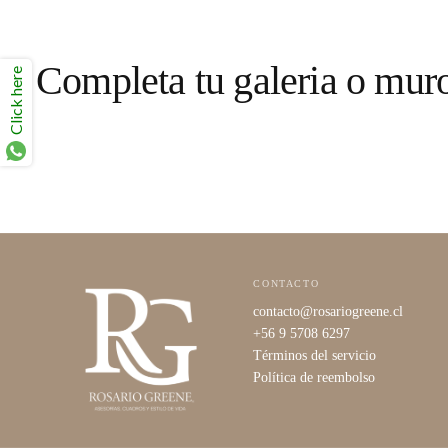
Completa tu galeria o mur
Click here
CONTACTO
contacto@rosariogreene.cl
+56 9 5708 6297
Términos del servicio
Política de reembolso