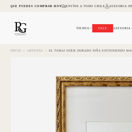
SALTAR
A LO QUE PUEDES COMPRAR HOY
ENVÍOS A TODO CHILE
ASESORIA ON
AL
CONTENIDO
TIENDA
SALE
ASESORIA
INICIO
/
ARTISTAS
/
EL TOMAI SERIE DORADO NIÑA SOSTENIENDO M