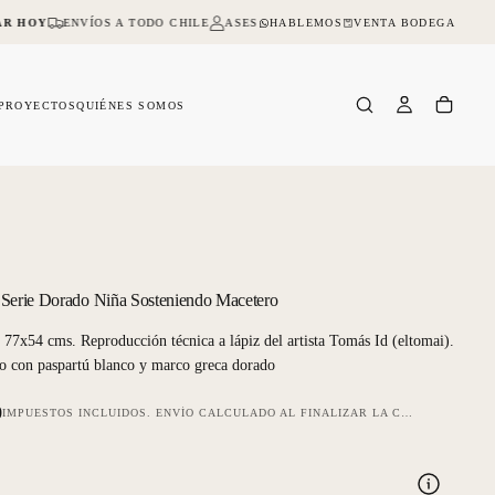
HABLEMOS
VENTA BODEGA
R HOY
ENVÍOS A TODO CHILE
ASESORIA ONLINE Y PRESENCIAL
NO D
PROYECTOS
QUIÉNES SOMOS
 Serie Dorado Niña Sosteniendo Macetero
77x54 cms. Reproducción técnica a lápiz del artista Tomás Id (eltomai).
 con paspartú blanco y marco greca dorado
0
IMPUESTOS INCLUIDOS.
ENVÍO
CALCULADO AL FINALIZAR LA COMPRA.