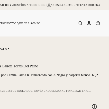
HABLEMOS
VENTA BODEGA
AR HOY
ENVÍOS A TODO CHILE
ASESORIA ONLINE Y PRESENCIAL
NO 
PROYECTOS
QUIÉNES SOMOS
PALMA
a Carreta Torres Del Paine
a por Camila Palma R. Enmarcado con A Negro y paspartú blanco.
65,2
0
IMPUESTOS INCLUIDOS.
ENVÍO
CALCULADO AL FINALIZAR LA COMPRA.