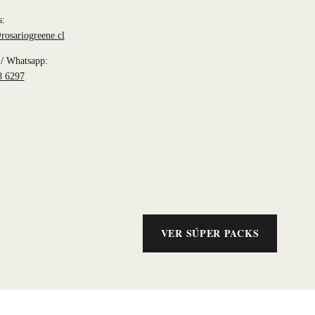
s:
rosariogreene.cl
/ Whatsapp:
8 6297
VER SÚPER PACKS