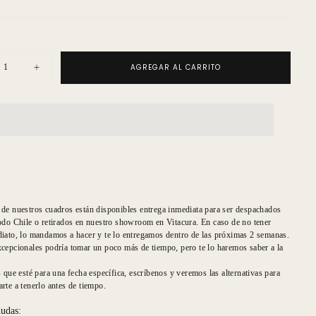
AGREGAR AL CARRITO
uir
Aumentar
ad
cantidad
para
afía
Fotografía
a
Carreta
Torres
Del
Paine
de nuestros cuadros están disponibles entrega inmediata para ser despachados
odo Chile o retirados en nuestro showroom en Vitacura. En caso de no tener
iato, lo mandamos a hacer y te lo entregamos dentro de las próximas 2 semanas.
cepcionales podría tomar un poco más de tiempo, pero te lo haremos saber a la
s que esté para una fecha específica, escríbenos y veremos las alternativas para
rte a tenerlo antes de tiempo.
dudas: