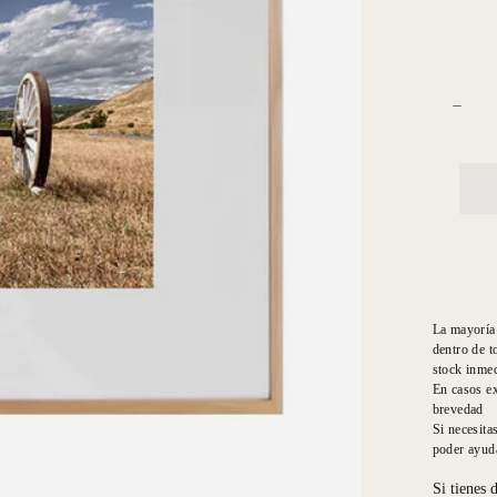
Cantidad
Dismin
cantid
para
Fotogr
Carret
Torres
Del
Paine
La mayoría 
dentro de t
stock inmed
En casos ex
brevedad
Si necesita
poder ayuda
Si tienes 