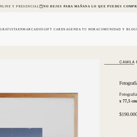
NLINE Y PRESENCIAL
NO DEJES PARA MAÑANA LO QUE PUEDES COMPR
 GRATUITA
ENMARCADOS
GIFT CARDS
AGENDA TU HORA
COMUNIDAD Y BLOG
CAMILA 
Fotografí
Fotografi
x 77,5 cm
Precio
$190.00
regular