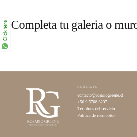
Completa tu galeria o mur
Click here
CONTACTO
contacto@rosariogreene.cl
+56 9 5708 6297
Términos del servicio
Política de reembolso