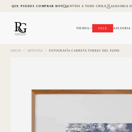
SALTAR
NA LO QUE PUEDES COMPRAR HOY
ENVÍOS A TODO CHILE
ASESORIA O
AL
CONTENIDO
TIENDA
SALE
ASESORIA
INICIO
/
ARTISTAS
/
FOTOGRAFÍA CARRETA TORRES DEL PAINE