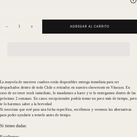
Cantidad
AGREGAR AL CARRITO
Disminuir
Aumentar
cantidad
cantidad
para
para
Fotografía
Fotografía
textura
textura
aloe
aloe
vera
vera
La mayoría de nuestros cuadros están disponibles entrega inmediata para ser
despachados dentro de todo Chile o retirados en nuestro showroom en Vitacura. En
caso de no tener stock inmediato, lo mandamos a hacer y te lo entregamos dentro de las
próximas 2 semanas. En casos excepcionales podría tomar un poco más de tiempo, pero
te lo haremos saber a la brevedad
Si necesitas que esté para una fecha específica, escríbenos y veremos las alternativas
para poder ayudarte a tenerlo antes de tiempo.
Si tienes dudas:
Escríbenos: