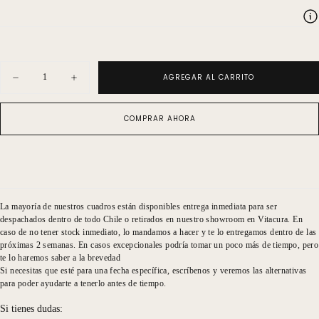
Cantidad
AGREGAR AL CARRITO
Disminuir
Aumentar
cantidad
cantidad
para
para
MJ
MJ
COMPRAR AHORA
Ariztía
Ariztía
Silueta
Silueta
Triángulos
Triángulos
La mayoría de nuestros cuadros están disponibles entrega inmediata para ser
despachados dentro de todo Chile o retirados en nuestro showroom en Vitacura. En
caso de no tener stock inmediato, lo mandamos a hacer y te lo entregamos dentro de las
próximas 2 semanas. En casos excepcionales podría tomar un poco más de tiempo, pero
te lo haremos saber a la brevedad
Si necesitas que esté para una fecha específica, escríbenos y veremos las alternativas
para poder ayudarte a tenerlo antes de tiempo.
Si tienes dudas: