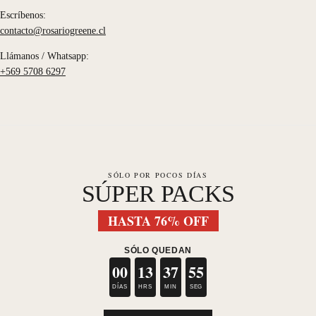
Escríbenos:
contacto@rosariogreene.cl
Llámanos / Whatsapp:
+569 5708 6297
SÓLO POR POCOS DÍAS
SÚPER PACKS
HASTA 76% OFF
SÓLO QUEDAN
00
13
37
55
DÍAS
HRS
MIN
SEG