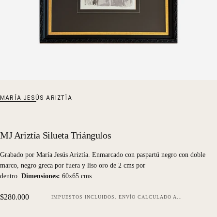
MARÍA JESÚS ARIZTÍA
MJ Ariztía Silueta Triángulos
Grabado por María Jesús Ariztía. Enmarcado con paspartú negro con doble
marco, negro greca por fuera y liso oro de 2 cms por
dentro.
Dimensiones:
60x65 cms.
Precio
$280.000
IMPUESTOS INCLUIDOS.
ENVÍO
CALCULADO AL FINALIZAR LA COMPRA.
regular