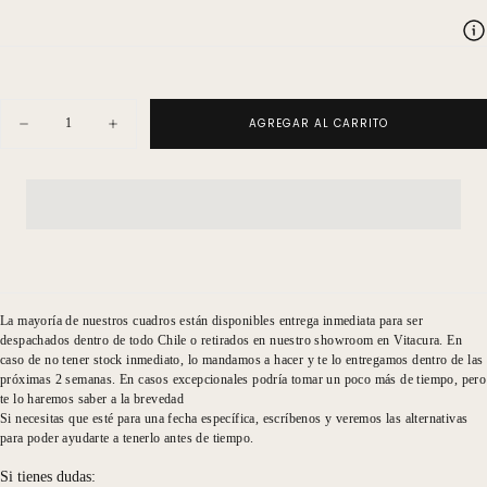
Cantidad
AGREGAR AL CARRITO
Disminuir
Aumentar
cantidad
cantidad
para
para
Natalia
Natalia
Ogaz
Ogaz
Fondo
Fondo
Género
Género
Lineas
Lineas
Beige
Beige
Blancas
Blancas
Granada
Granada
vertical
vertical
La mayoría de nuestros cuadros están disponibles entrega inmediata para ser
despachados dentro de todo Chile o retirados en nuestro showroom en Vitacura. En
caso de no tener stock inmediato, lo mandamos a hacer y te lo entregamos dentro de las
próximas 2 semanas. En casos excepcionales podría tomar un poco más de tiempo, pero
te lo haremos saber a la brevedad
Si necesitas que esté para una fecha específica, escríbenos y veremos las alternativas
para poder ayudarte a tenerlo antes de tiempo.
Si tienes dudas: