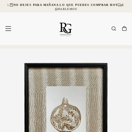
CIAL
NO DEJES PARA MAÑANA LO QUE PUEDES COMPRAR HOY
ENVÍO
SALTAR
AL
HABLEMOS
CONTENIDO