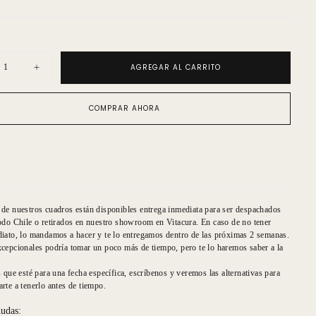
AGREGAR AL CARRITO
uir
Aumentar
ad
cantidad
para
a
Natalia
COMPRAR AHORA
Ogaz
M
2020
Oro
PP
Negro
Polilla
ntal
Horizontal
de nuestros cuadros están disponibles entrega inmediata para ser despachados
odo Chile o retirados en nuestro showroom en Vitacura. En caso de no tener
iato, lo mandamos a hacer y te lo entregamos dentro de las próximas 2 semanas.
cepcionales podría tomar un poco más de tiempo, pero te lo haremos saber a la
s que esté para una fecha específica, escríbenos y veremos las alternativas para
rte a tenerlo antes de tiempo.
dudas: