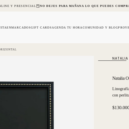
LINE Y PRESENCIAL
NO DEJES PARA MAÑANA LO QUE PUEDES COMPR
UITA
ENMARCADOS
GIFT CARDS
AGENDA TU HORA
COMUNIDAD Y BLOG
PROY
ORIZONTAL
NATALIA
Natalia O
Linografí
con perlita
Precio
$130.00
regular