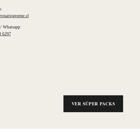
s:
rosariogreene.cl
/ Whatsapp:
8 6297
VER SÚPER PACKS