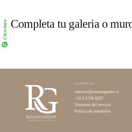
Completa tu galeria o mur
Click here
CONTACTO
contacto@rosariogreene.cl
+56 9 5708 6297
Términos del servicio
Política de reembolso