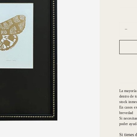
Cantidad
Dismin
cantid
para
Natali
Ogaz
M
2020
Oro
PP
Negro
Polilla
Horizo
La mayoría 
dentro de t
stock inmed
En casos ex
brevedad
Si necesita
poder ayuda
Si tienes 