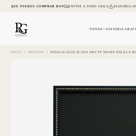
SALTAR
A LO QUE PUEDES COMPRAR HOY
ENVÍOS A TODO CHILE
ASESORIA ON
AL
CONTENIDO
TIENDA
ASESORIA GRAT
INICIO
/
ARTISTAS
/
NATALIA OGAZ M 2020 ORO PP NEGRO POLILLA H