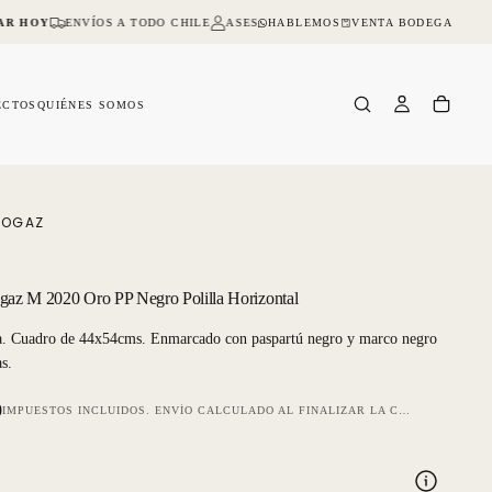
HABLEMOS
VENTA BODEGA
AR HOY
ENVÍOS A TODO CHILE
ASESORIA ONLINE Y PRESENCIAL
NO D
ECTOS
QUIÉNES SOMOS
 OGAZ
gaz M 2020 Oro PP Negro Polilla Horizontal
a. Cuadro de 44x54cms. Enmarcado con paspartú negro y marco negro
s.
0
IMPUESTOS INCLUIDOS.
ENVÍO
CALCULADO AL FINALIZAR LA COMPRA.