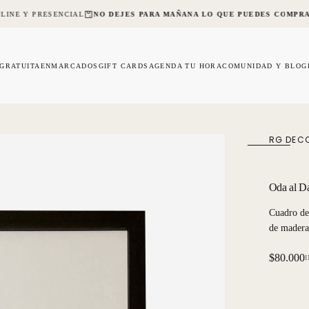
LINE Y PRESENCIAL
NO DEJES PARA MAÑANA LO QUE PUEDES COMPRA
 GRATUITA
ENMARCADOS
GIFT CARDS
AGENDA TU HORA
COMUNIDAD Y BLOG
RG DEC
Oda al D
Cuadro de
de madera
Precio
$80.000
regular