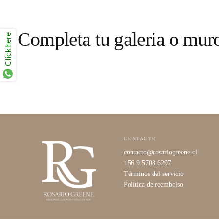
Completa tu galeria o mur
Click here
CONTACTO
contacto@rosariogreene.cl
+56 9 5708 6297
Términos del servicio
Política de reembolso