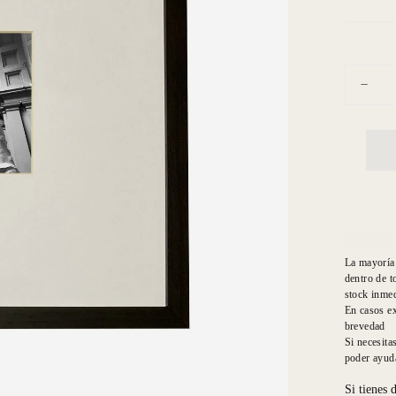
Cantidad
Dismin
cantid
para
Oda
al
David
Migue
Angel
pies
JPG
La mayoría 
dentro de t
stock inmed
En casos ex
brevedad
Si necesita
poder ayuda
Si tienes 