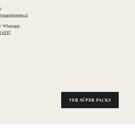
s:
rosariogreene.cl
/ Whatsapp:
8 6297
VER SÚPER PACKS