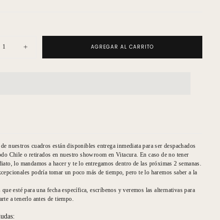
AGREGAR AL CARRITO
uir
Aumentar
ad
cantidad
para
Oda
al
David
l
Miguel
Angel
pies
JPG
de nuestros cuadros están disponibles entrega inmediata para ser despachados
odo Chile o retirados en nuestro showroom en Vitacura. En caso de no tener
iato, lo mandamos a hacer y te lo entregamos dentro de las próximas 2 semanas.
cepcionales podría tomar un poco más de tiempo, pero te lo haremos saber a la
s que esté para una fecha específica, escríbenos y veremos las alternativas para
rte a tenerlo antes de tiempo.
dudas: