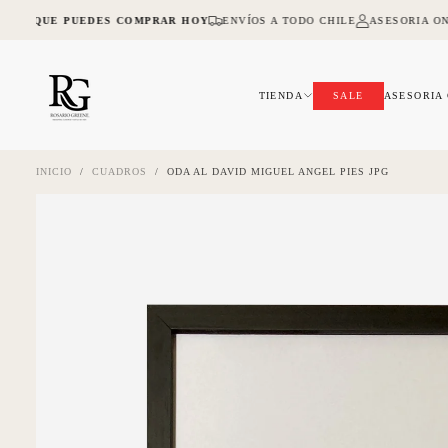
SALTAR
A LO QUE PUEDES COMPRAR HOY
ENVÍOS A TODO CHILE
ASESORIA ON
AL
CONTENIDO
TIENDA
SALE
ASESORIA
INICIO
/
CUADROS
/
ODA AL DAVID MIGUEL ANGEL PIES JPG