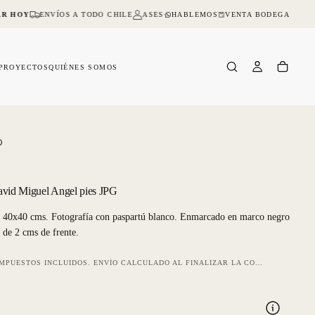
HABLEMOS
VENTA BODEGA
R HOY
ENVÍOS A TODO CHILE
ASESORIA ONLINE Y PRESENCIAL
NO D
PROYECTOS
QUIÉNES SOMOS
O
avid Miguel Angel pies JPG
 40x40 cms. Fotografía con paspartú blanco. Enmarcado en marco negro
 de 2 cms de frente.
IMPUESTOS INCLUIDOS.
ENVÍO
CALCULADO AL FINALIZAR LA COMPRA.