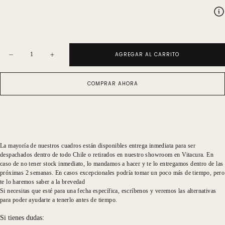
Cantidad
AGREGAR AL CARRITO
Disminuir
Aumentar
cantidad
cantidad
para
para
Patricio
Patricio
COMPRAR AHORA
Zañartu
Zañartu
Bastidor
Bastidor
Champ
Champ
Peces
Peces
La mayoría de nuestros cuadros están disponibles entrega inmediata para ser
despachados dentro de todo Chile o retirados en nuestro showroom en Vitacura. En
caso de no tener stock inmediato, lo mandamos a hacer y te lo entregamos dentro de las
próximas 2 semanas. En casos excepcionales podría tomar un poco más de tiempo, pero
te lo haremos saber a la brevedad
Si necesitas que esté para una fecha específica, escríbenos y veremos las alternativas
para poder ayudarte a tenerlo antes de tiempo.
Si tienes dudas: