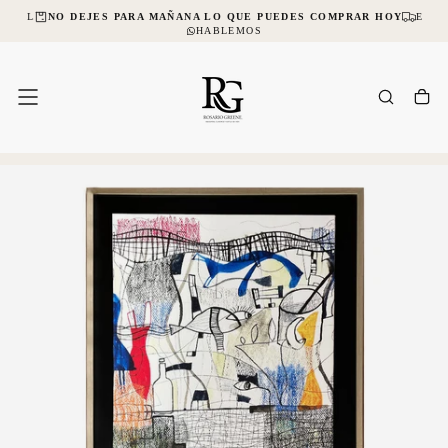
NCIAL
NO DEJES PARA MAÑANA LO QUE PUEDES COMPRAR HOY
ENVÍ
SALTAR
AL
HABLEMOS
CONTENIDO