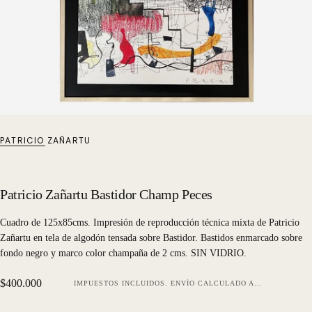
PATRICIO ZAÑARTU
Patricio Zañartu Bastidor Champ Peces
Cuadro de 125x85cms. Impresión de reproducción técnica mixta de Patricio
Zañartu en tela de algodón tensada sobre Bastidor. Bastidos enmarcado sobre
fondo negro y marco color champaña de 2 cms. SIN VIDRIO.
Precio
$400.000
IMPUESTOS INCLUIDOS.
ENVÍO
CALCULADO AL FINALIZAR LA COMPRA.
regular