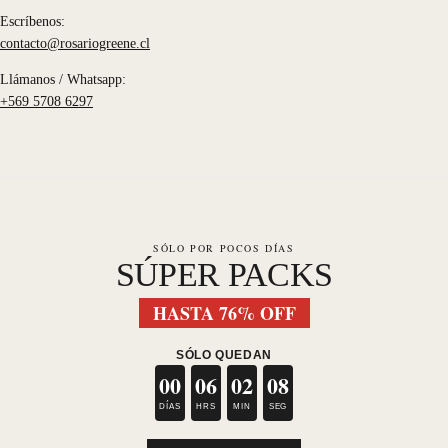
Escríbenos:
contacto@rosariogreene.cl
Llámanos / Whatsapp:
+569 5708 6297
SÓLO POR POCOS DÍAS
SÚPER PACKS
HASTA 76% OFF
SÓLO QUEDAN
00
06
02
08
DÍAS
HRS
MIN
SEG