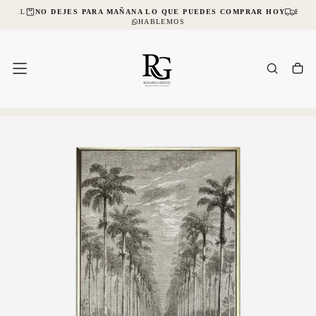
NCIAL
NO DEJES PARA MAÑANA LO QUE PUEDES COMPRAR HOY
ENVÍ
SALTAR
AL
HABLEMOS
CONTENIDO