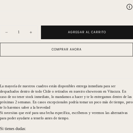
Cantidad
AGREGAR AL CARRITO
Disminuir
Aumentar
cantidad
cantidad
para
para
Pergamino
Pergamino
COMPRAR AHORA
Hilado
Hilado
Camino
Camino
De
De
Palmeras
Palmeras
La mayoría de nuestros cuadros están disponibles entrega inmediata para ser
despachados dentro de todo Chile o retirados en nuestro showroom en Vitacura. En
caso de no tener stock inmediato, lo mandamos a hacer y te lo entregamos dentro de las
próximas 2 semanas. En casos excepcionales podría tomar un poco más de tiempo, pero
te lo haremos saber a la brevedad
Si necesitas que esté para una fecha específica, escríbenos y veremos las alternativas
para poder ayudarte a tenerlo antes de tiempo.
Si tienes dudas: