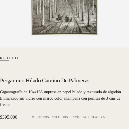
RG DECO
Pergamino Hilado Camino De Palmeras
Gigantografía de 104x163 impresa en papel hilado y texturado de algodón.
Enmarcado sin vidrio con marco color champaña con perlitas de 3 cms de
frente.
Precio
$395.000
IMPUESTOS INCLUIDOS.
ENVÍO
CALCULADO AL FINALIZAR LA COMPRA.
regular