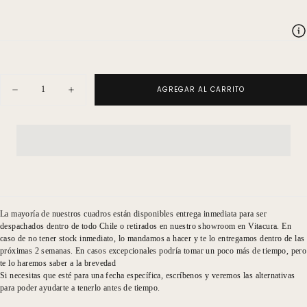
regular
Cantidad
AGREGAR AL CARRITO
Disminuir
Aumentar
cantidad
cantidad
para
para
Pizarra
Pizarra
Francisca
Francisca
Perla
Perla
La mayoría de nuestros cuadros están disponibles entrega inmediata para ser
despachados dentro de todo Chile o retirados en nuestro showroom en Vitacura. En
caso de no tener stock inmediato, lo mandamos a hacer y te lo entregamos dentro de las
próximas 2 semanas. En casos excepcionales podría tomar un poco más de tiempo, pero
te lo haremos saber a la brevedad
Si necesitas que esté para una fecha específica, escríbenos y veremos las alternativas
para poder ayudarte a tenerlo antes de tiempo.