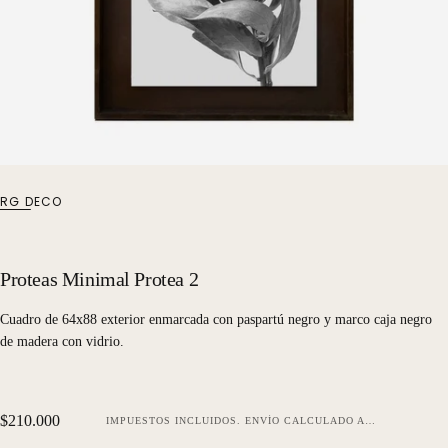
RG DECO
Proteas Minimal Protea 2
Cuadro de 64x88 exterior enmarcada con paspartú negro y marco caja negro
de madera con vidrio.
Precio
$210.000
IMPUESTOS INCLUIDOS.
ENVÍO
CALCULADO AL FINALIZAR LA COMPRA.
regular