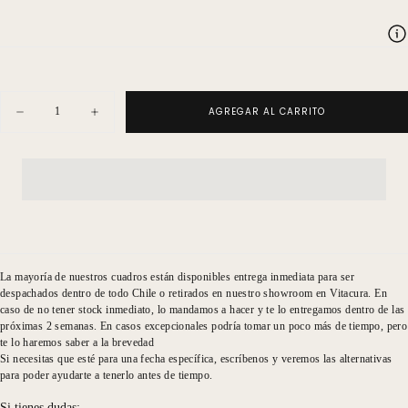
Cantidad
AGREGAR AL CARRITO
Disminuir
Aumentar
cantidad
cantidad
para
para
Proteas
Proteas
Minimal
Minimal
Protea
Protea
2
2
La mayoría de nuestros cuadros están disponibles entrega inmediata para ser
despachados dentro de todo Chile o retirados en nuestro showroom en Vitacura. En
caso de no tener stock inmediato, lo mandamos a hacer y te lo entregamos dentro de las
próximas 2 semanas. En casos excepcionales podría tomar un poco más de tiempo, pero
te lo haremos saber a la brevedad
Si necesitas que esté para una fecha específica, escríbenos y veremos las alternativas
para poder ayudarte a tenerlo antes de tiempo.
Si tienes dudas: