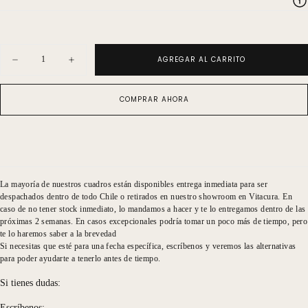
Cantidad
AGREGAR AL CARRITO
Disminuir
Aumentar
cantidad
cantidad
para
para
Serigrafía
Serigrafía
COMPRAR AHORA
Provenzal
Provenzal
Frases
Frases
Espresso
Espresso
La mayoría de nuestros cuadros están disponibles entrega inmediata para ser
despachados dentro de todo Chile o retirados en nuestro showroom en Vitacura. En
caso de no tener stock inmediato, lo mandamos a hacer y te lo entregamos dentro de las
próximas 2 semanas. En casos excepcionales podría tomar un poco más de tiempo, pero
te lo haremos saber a la brevedad
Si necesitas que esté para una fecha específica, escríbenos y veremos las alternativas
para poder ayudarte a tenerlo antes de tiempo.
Si tienes dudas:
Escríbenos: