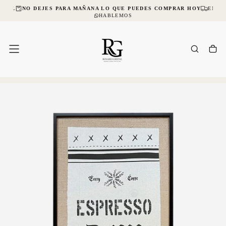
CIAL
NO DEJES PARA MAÑANA LO QUE PUEDES COMPRAR HOY
ENVÍO
SALTAR
AL
HABLEMOS
CONTENIDO