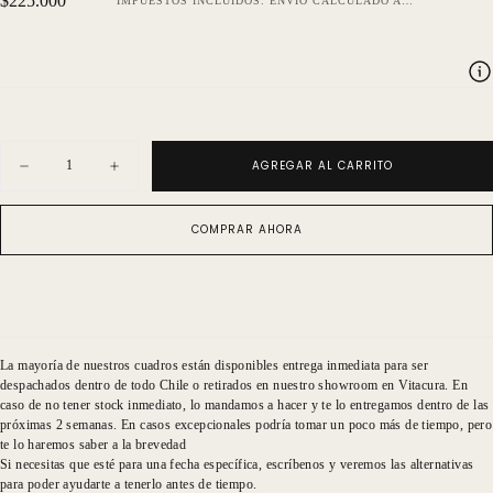
$225.000
IMPUESTOS INCLUIDOS.
ENVÍO
CALCULADO AL FINALIZAR LA COMPRA.
regular
Cantidad
AGREGAR AL CARRITO
Disminuir
Aumentar
cantidad
cantidad
para
para
Serie
Serie
COMPRAR AHORA
Elegante
Elegante
Torso
Torso
La mayoría de nuestros cuadros están disponibles entrega inmediata para ser
despachados dentro de todo Chile o retirados en nuestro showroom en Vitacura. En
caso de no tener stock inmediato, lo mandamos a hacer y te lo entregamos dentro de las
próximas 2 semanas. En casos excepcionales podría tomar un poco más de tiempo, pero
te lo haremos saber a la brevedad
Si necesitas que esté para una fecha específica, escríbenos y veremos las alternativas
para poder ayudarte a tenerlo antes de tiempo.