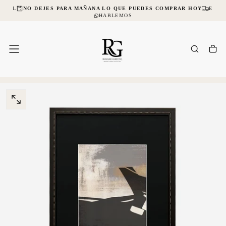
NCIAL
NO DEJES PARA MAÑANA LO QUE PUEDES COMPRAR HOY
ENVÍO
SALTAR
AL
HABLEMOS
CONTENIDO
ABRIR
MEDIOS
0
EN
MODAL