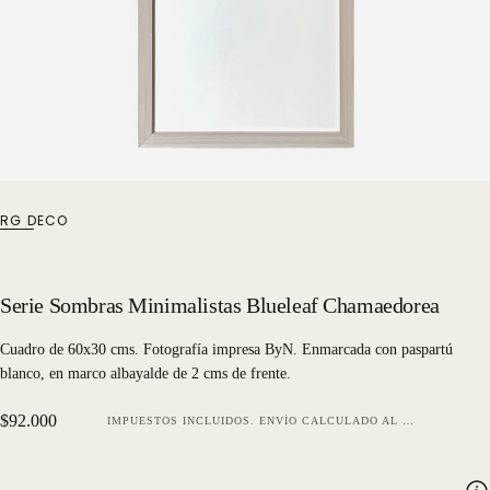
RG DECO
Serie Sombras Minimalistas Blueleaf Chamaedorea
Cuadro de 60x30 cms. Fotografía impresa ByN. Enmarcada con paspartú
blanco, en marco albayalde de 2 cms de frente.
Precio
$92.000
IMPUESTOS INCLUIDOS.
ENVÍO
CALCULADO AL FINALIZAR LA COMPRA.
regular