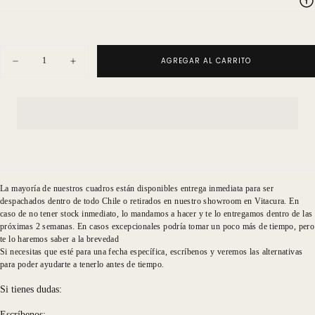
Cantidad
AGREGAR AL CARRITO
Disminuir
Aumentar
cantidad
cantidad
para
para
Serie
Serie
Alargada
Alargada
Pajaro
Pajaro
10
10
La mayoría de nuestros cuadros están disponibles entrega inmediata para ser
despachados dentro de todo Chile o retirados en nuestro showroom en Vitacura. En
caso de no tener stock inmediato, lo mandamos a hacer y te lo entregamos dentro de las
próximas 2 semanas. En casos excepcionales podría tomar un poco más de tiempo, pero
te lo haremos saber a la brevedad
Si necesitas que esté para una fecha específica, escríbenos y veremos las alternativas
para poder ayudarte a tenerlo antes de tiempo.
Si tienes dudas:
Escríbenos: