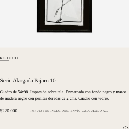
RG DECO
Serie Alargada Pajaro 10
Cuadro de 54x98. Impresión sobre tela. Enmarcada con fondo negro y marco
de madera negro con perlitas doradas de 2 cms. Cuadro con vidrio.
Precio
$220.000
IMPUESTOS INCLUIDOS.
ENVÍO
CALCULADO AL FINALIZAR LA COMPRA.
regular