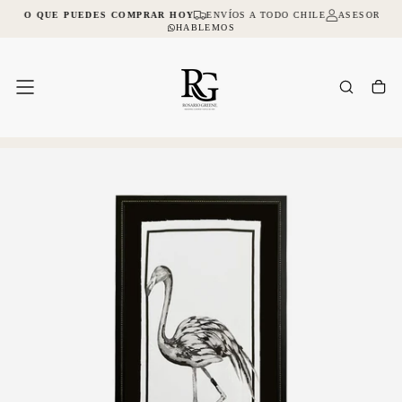
NA LO QUE PUEDES COMPRAR HOY
ENVÍOS A TODO CHILE
ASESORIA O
SALTAR
AL
HABLEMOS
CONTENIDO