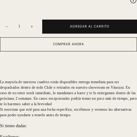
Cantidad
AGREGAR AL CARRITO
Disminuir
Aumentar
cantidad
cantidad
para
para
Serie
Serie
COMPRAR AHORA
Alargada
Alargada
Pajaro
Pajaro
4
4
La mayoría de nuestros cuadros están disponibles entrega inmediata para ser
despachados dentro de todo Chile o retirados en nuestro showroom en Vitacura. En
caso de no tener stock inmediato, lo mandamos a hacer y te lo entregamos dentro de las
próximas 2 semanas. En casos excepcionales podría tomar un poco más de tiempo, pero
te lo haremos saber a la brevedad
Si necesitas que esté para una fecha específica, escríbenos y veremos las alternativas
para poder ayudarte a tenerlo antes de tiempo.
Si tienes dudas:
Escríbenos: