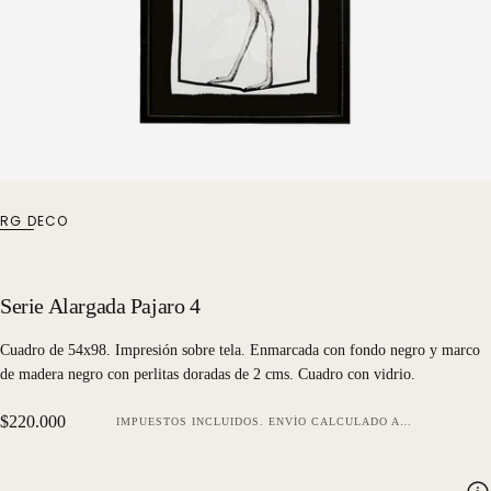
RG DECO
Serie Alargada Pajaro 4
Cuadro de 54x98. Impresión sobre tela. Enmarcada con fondo negro y marco
de madera negro con perlitas doradas de 2 cms. Cuadro con vidrio.
Precio
$220.000
IMPUESTOS INCLUIDOS.
ENVÍO
CALCULADO AL FINALIZAR LA COMPRA.
regular