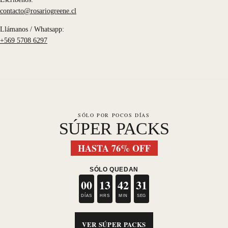
contacto@rosariogreene.cl
Llámanos / Whatsapp:
+569 5708 6297
SÓLO POR POCOS DÍAS
SÚPER PACKS
HASTA 76% OFF
SÓLO QUEDAN
00
13
42
31
DÍAS
HRS
MIN
SEG
VER SÚPER PACKS