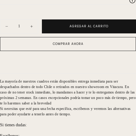
Cantidad
AGREGAR AL CARRITO
Disminuir
Aumentar
cantidad
cantidad
para
para
Serie
Serie
COMPRAR AHORA
Canvas
Canvas
XXL
XXL
Nubes
Nubes
3
3
La mayoría de nuestros cuadros están disponibles entrega inmediata para ser
despachados dentro de todo Chile o retirados en nuestro showroom en Vitacura. En
caso de no tener stock inmediato, lo mandamos a hacer y te lo entregamos dentro de las
próximas 2 semanas. En casos excepcionales podría tomar un poco más de tiempo, pero
te lo haremos saber a la brevedad
Si necesitas que esté para una fecha específica, escríbenos y veremos las alternativas
para poder ayudarte a tenerlo antes de tiempo.
Si tienes dudas:
Escríbenos: