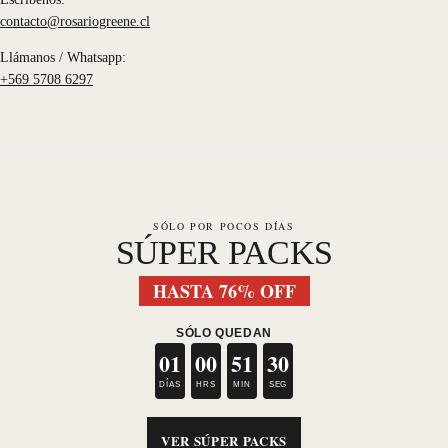
contacto@rosariogreene.cl
Llámanos / Whatsapp:
+569 5708 6297
SÓLO POR POCOS DÍAS
SÚPER PACKS
HASTA 76% OFF
SÓLO QUEDAN
01
00
51
30
DÍAS
HRS
MIN
SEG
VER SÚPER PACKS