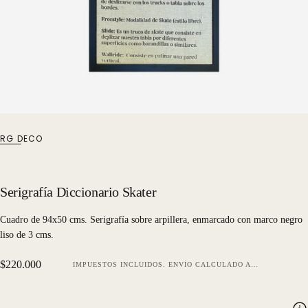
RG DECO
Serigrafía Diccionario Skater
Cuadro de 94x50 cms. Serigrafía sobre arpillera, enmarcado con marco negro
liso de 3 cms.
Precio
$220.000
IMPUESTOS INCLUIDOS.
ENVÍO
CALCULADO AL FINALIZAR LA COMPRA.
regular