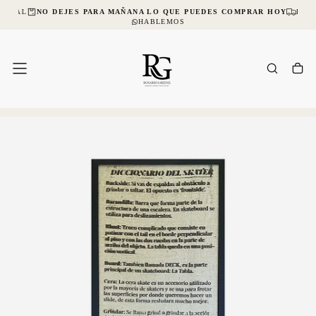
NCIAL
NO DEJES PARA MAÑANA LO QUE PUEDES COMPRAR HOY
ENVÍ
SALTAR
AL
HABLEMOS
CONTENIDO