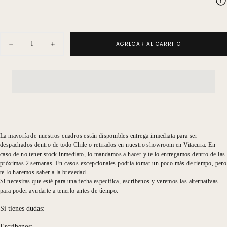
Cantidad
AGREGAR AL CARRITO
Disminuir
Aumentar
cantidad
cantidad
para
para
Serigrafía
Serigrafía
Diccionario
Diccionario
Skater
Skater
La mayoría de nuestros cuadros están disponibles entrega inmediata para ser
despachados dentro de todo Chile o retirados en nuestro showroom en Vitacura. En
caso de no tener stock inmediato, lo mandamos a hacer y te lo entregamos dentro de las
próximas 2 semanas. En casos excepcionales podría tomar un poco más de tiempo, pero
te lo haremos saber a la brevedad
Si necesitas que esté para una fecha específica, escríbenos y veremos las alternativas
para poder ayudarte a tenerlo antes de tiempo.
Si tienes dudas:
Escríbenos: