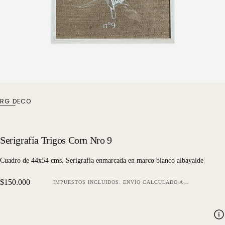
RG DECO
Serigrafía Trigos Corn Nro 9
Cuadro de 44x54 cms. Serigrafía enmarcada en marco blanco albayalde
Precio
$150.000
IMPUESTOS INCLUIDOS.
ENVÍO
CALCULADO AL FINALIZAR LA COMPRA.
regular