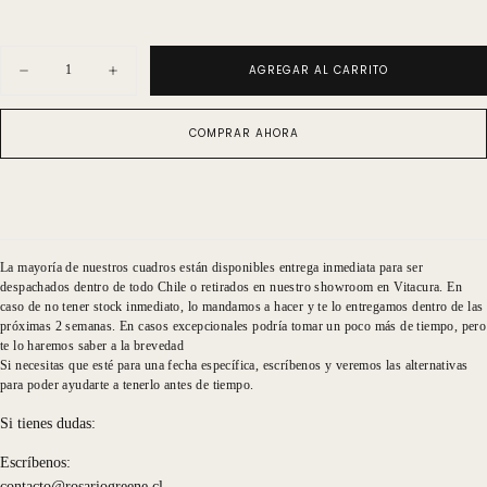
Cantidad
AGREGAR AL CARRITO
Disminuir
Aumentar
cantidad
cantidad
para
para
Serigrafía
Serigrafía
COMPRAR AHORA
Trigos
Trigos
Corn
Corn
Nro
Nro
9
9
La mayoría de nuestros cuadros están disponibles entrega inmediata para ser
despachados dentro de todo Chile o retirados en nuestro showroom en Vitacura. En
caso de no tener stock inmediato, lo mandamos a hacer y te lo entregamos dentro de las
próximas 2 semanas. En casos excepcionales podría tomar un poco más de tiempo, pero
te lo haremos saber a la brevedad
Si necesitas que esté para una fecha específica, escríbenos y veremos las alternativas
para poder ayudarte a tenerlo antes de tiempo.
Si tienes dudas:
Escríbenos:
contacto@rosariogreene.cl