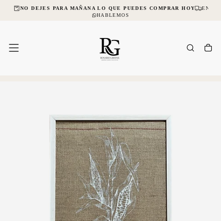
CIAL
NO DEJES PARA MAÑANA LO QUE PUEDES COMPRAR HOY
ENVÍO
SALTAR
AL
HABLEMOS
CONTENIDO