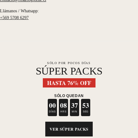
Llámanos / Whatsapp:
+569 5708 6297
SÓLO POR POCOS DÍAS
SÚPER PACKS
HASTA 76% OFF
SÓLO QUEDAN
00
08
37
53
DÍAS
HRS
MIN
SEG
VER SÚPER PACKS