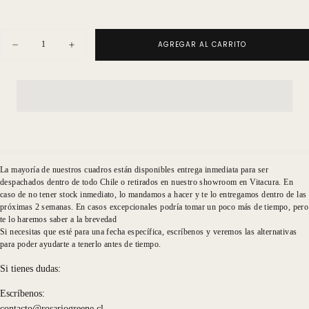
Cantidad
AGREGAR AL CARRITO
Disminuir
Aumentar
cantidad
cantidad
para
para
Serigrafía
Serigrafía
Trigos
Trigos
Linum
Linum
Nro
Nro
8
8
La mayoría de nuestros cuadros están disponibles entrega inmediata para ser
despachados dentro de todo Chile o retirados en nuestro showroom en Vitacura. En
caso de no tener stock inmediato, lo mandamos a hacer y te lo entregamos dentro de las
próximas 2 semanas. En casos excepcionales podría tomar un poco más de tiempo, pero
te lo haremos saber a la brevedad
Si necesitas que esté para una fecha específica, escríbenos y veremos las alternativas
para poder ayudarte a tenerlo antes de tiempo.
Si tienes dudas:
Escríbenos:
contacto@rosariogreene.cl