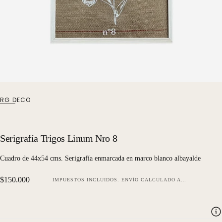
RG DECO
Serigrafía Trigos Linum Nro 8
Cuadro de 44x54 cms. Serigrafía enmarcada en marco blanco albayalde
Precio
$150.000
IMPUESTOS INCLUIDOS.
ENVÍO
CALCULADO AL FINALIZAR LA COMPRA.
regular