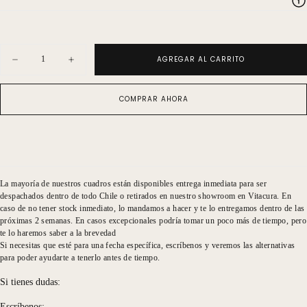
Cantidad
AGREGAR AL CARRITO
Disminuir
Aumentar
cantidad
cantidad
para
para
Tronco
Tronco
COMPRAR AHORA
en
en
blanco
blanco
y
y
negro
negro
3
3
La mayoría de nuestros cuadros están disponibles entrega inmediata para ser
despachados dentro de todo Chile o retirados en nuestro showroom en Vitacura. En
caso de no tener stock inmediato, lo mandamos a hacer y te lo entregamos dentro de las
próximas 2 semanas. En casos excepcionales podría tomar un poco más de tiempo, pero
te lo haremos saber a la brevedad
Si necesitas que esté para una fecha específica, escríbenos y veremos las alternativas
para poder ayudarte a tenerlo antes de tiempo.
Si tienes dudas:
Escríbenos: