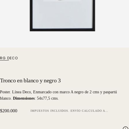
RG DECO
Tronco en blanco y negro 3
Poster. Línea Deco, Enmarcado con marco A negro de 2 cms y paspartú
blanco.
Dimensiones
: 54x77,5 cms.
Precio
$200.000
IMPUESTOS INCLUIDOS.
ENVÍO
CALCULADO AL FINALIZAR LA COMPRA.
regular