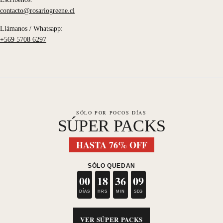
contacto@rosariogreene.cl
Llámanos / Whatsapp:
+569 5708 6297
SÓLO POR POCOS DÍAS
SÚPER PACKS
HASTA 76% OFF
SÓLO QUEDAN
00
18
36
09
DÍAS
HRS
MIN
SEG
VER SÚPER PACKS