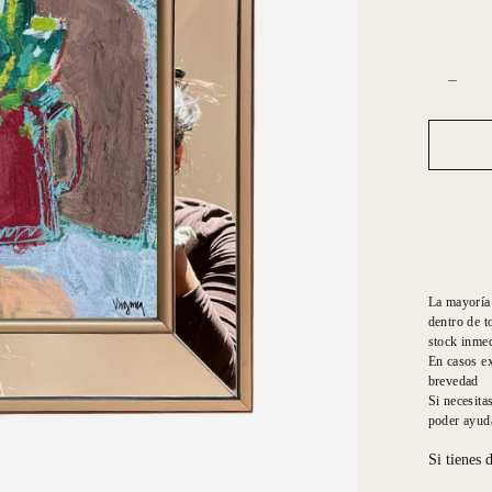
Cantidad
Dismin
cantid
para
Virgini
Demar
Marco
Espej
Regad
La mayoría 
dentro de t
stock inmed
En casos ex
brevedad
Si necesita
poder ayuda
Si tienes 