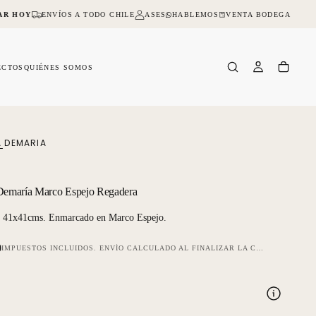
HABLEMOS
VENTA BODEGA
AR HOY
ENVÍOS A TODO CHILE
ASESORIA ONLINE Y PRESENCIAL
NO D
ECTOS
QUIÉNES SOMOS
A DEMARIA
 Demaría Marco Espejo Regadera
 41x41cms. Enmarcado en Marco Espejo.
0
IMPUESTOS INCLUIDOS.
ENVÍO
CALCULADO AL FINALIZAR LA COMPRA.