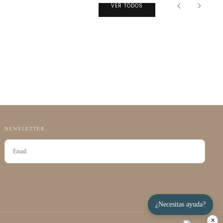
VER TODOS
NEWSLETTER
CORREO
ELECTRÓNICO
SUSCRIBIRSE
¿Necesitas ayuda?
×