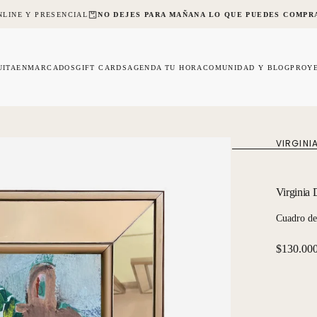
LINE Y PRESENCIAL
NO DEJES PARA MAÑANA LO QUE PUEDES COMPR
UITA
ENMARCADOS
GIFT CARDS
AGENDA TU HORA
COMUNIDAD Y BLOG
PROY
VIRGINI
Virginia
Cuadro de
Precio
$130.00
regular