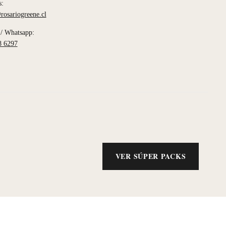
s:
rosariogreene.cl
/ Whatsapp:
8 6297
VER SÚPER PACKS