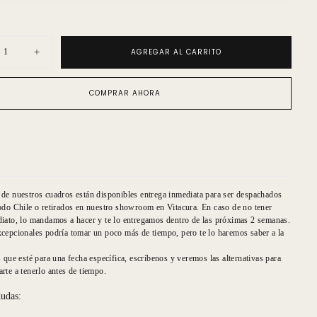
AGREGAR AL CARRITO
uir
Aumentar
ad
cantidad
para
a
Virginia
COMPRAR AHORA
ía
Demaría
Marco
o
Espejo
era
Regadera
de nuestros cuadros están disponibles entrega inmediata para ser despachados
odo Chile o retirados en nuestro showroom en Vitacura. En caso de no tener
iato, lo mandamos a hacer y te lo entregamos dentro de las próximas 2 semanas.
cepcionales podría tomar un poco más de tiempo, pero te lo haremos saber a la
s que esté para una fecha específica, escríbenos y veremos las alternativas para
rte a tenerlo antes de tiempo.
dudas: