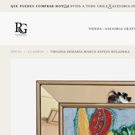
SALTAR
A LO QUE PUEDES COMPRAR HOY
ENVÍOS A TODO CHILE
ASESORIA ON
AL
CONTENIDO
TIENDA
ASESORIA GRAT
INICIO
/
CUADROS
/
VIRGINIA DEMARÍA MARCO ESPEJO REGADERA