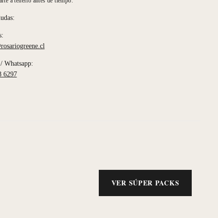
rte a tenerlo antes de tiempo.
dudas:
s:
rosariogreene.cl
/ Whatsapp:
8 6297
VER SÚPER PACKS