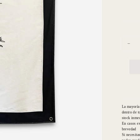
Cantidad
Dismin
cantid
para
Walls
Botán
Lobeli
La mayoría 
dentro de t
stock inmed
En casos ex
brevedad
Si necesita