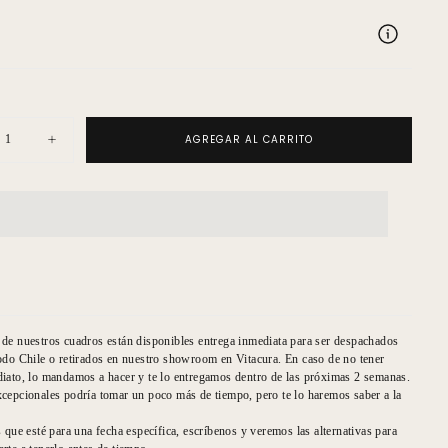
AGREGAR AL CARRITO
uir
Aumentar
ad
cantidad
para
Walls
ico
Botánico
a
Lobelia
de nuestros cuadros están disponibles entrega inmediata para ser despachados
odo Chile o retirados en nuestro showroom en Vitacura. En caso de no tener
iato, lo mandamos a hacer y te lo entregamos dentro de las próximas 2 semanas.
cepcionales podría tomar un poco más de tiempo, pero te lo haremos saber a la
s que esté para una fecha específica, escríbenos y veremos las alternativas para