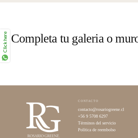
Click here
Completa tu galeria o mur
CONTACTO
contacto@rosariogreene.cl
+56 9 5708 6297
Términos del servicio
Política de reembolso