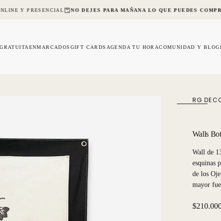
NLINE Y PRESENCIAL
NO DEJES PARA MAÑANA LO QUE PUEDES COMPR
 GRATUITA
ENMARCADOS
GIFT CARDS
AGENDA TU HORA
COMUNIDAD Y BLOG
RG DEC
Walls Bot
Wall de 13
esquinas p
de los Oje
mayor fuer
Precio
$210.00
regular