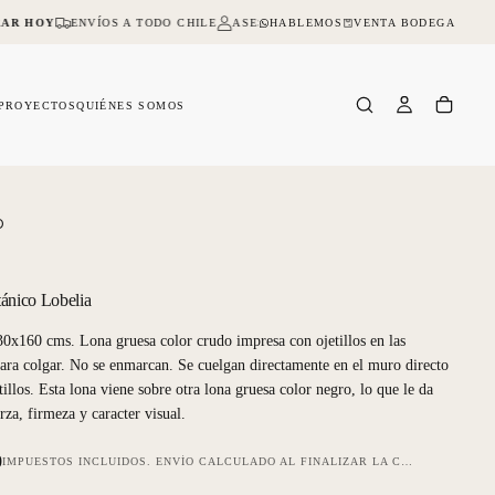
HABLEMOS
VENTA BODEGA
AR HOY
ENVÍOS A TODO CHILE
ASESORIA ONLINE Y PRESENCIAL
NO 
PROYECTOS
QUIÉNES SOMOS
O
ánico Lobelia
0x160 cms. Lona gruesa color crudo impresa con ojetillos en las
ara colgar. No se enmarcan. Se cuelgan directamente en el muro directo
tillos. Esta lona viene sobre otra lona gruesa color negro, lo que le da
za, firmeza y caracter visual.
0
IMPUESTOS INCLUIDOS.
ENVÍO
CALCULADO AL FINALIZAR LA COMPRA.