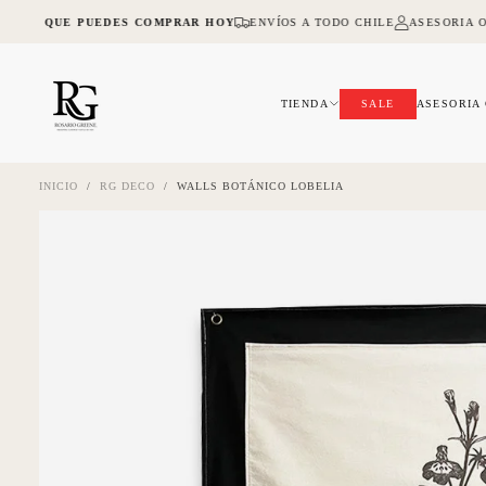
SALTAR
NA LO QUE PUEDES COMPRAR HOY
ENVÍOS A TODO CHILE
ASESORIA O
AL
CONTENIDO
TIENDA
SALE
ASESORIA
INICIO
/
RG DECO
/
WALLS BOTÁNICO LOBELIA