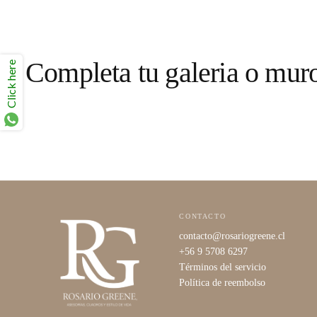
Completa tu galeria o mur
Click here
CONTACTO
contacto@rosariogreene.cl
+56 9 5708 6297
Términos del servicio
Política de reembolso