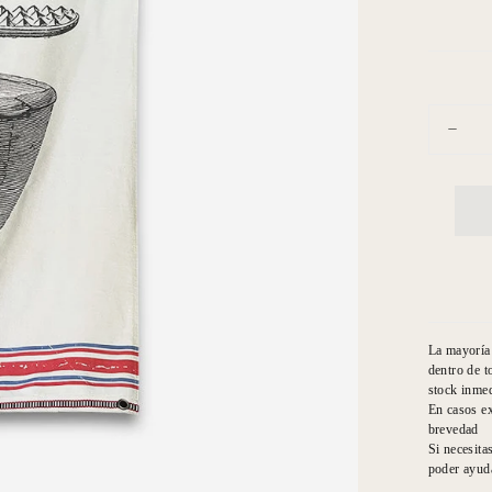
Cantidad
Dismin
cantid
para
Walls
Etnico
Vasija
Y
Su
Tapa
La mayoría 
dentro de t
stock inmed
En casos ex
brevedad
Si necesita
poder ayuda