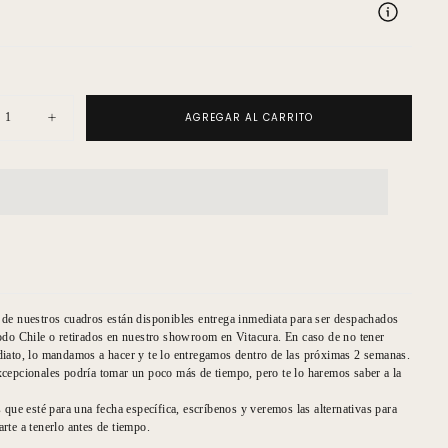
AGREGAR AL CARRITO
uir
Aumentar
ad
cantidad
para
Walls
s
Etnicos
Vasija
Y
Su
Tapa
de nuestros cuadros están disponibles entrega inmediata para ser despachados
odo Chile o retirados en nuestro showroom en Vitacura. En caso de no tener
iato, lo mandamos a hacer y te lo entregamos dentro de las próximas 2 semanas.
cepcionales podría tomar un poco más de tiempo, pero te lo haremos saber a la
s que esté para una fecha específica, escríbenos y veremos las alternativas para
rte a tenerlo antes de tiempo.