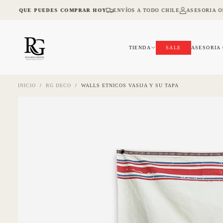
SALTAR
A LO QUE PUEDES COMPRAR HOY
ENVÍOS A TODO CHILE
ASESORIA ON
AL
CONTENIDO
TIENDA
SALE
ASESORIA
INICIO
/
RG DECO
/
WALLS ETNICOS VASIJA Y SU TAPA