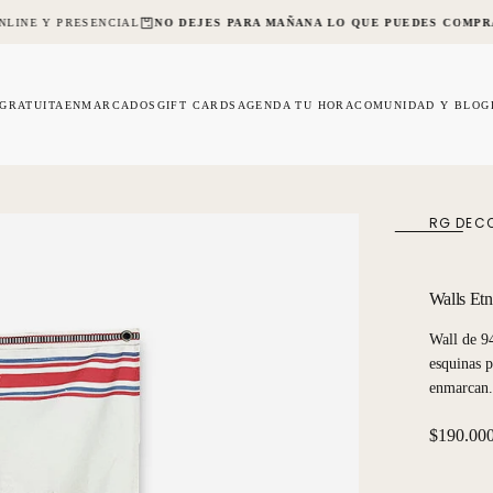
LINE Y PRESENCIAL
NO DEJES PARA MAÑANA LO QUE PUEDES COMPR
 GRATUITA
ENMARCADOS
GIFT CARDS
AGENDA TU HORA
COMUNIDAD Y BLOG
RG DEC
Walls Etn
Wall de 94
esquinas p
enmarcan. 
Precio
$190.00
regular