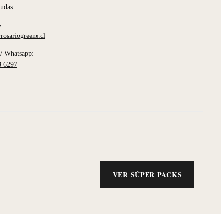
dudas:
s:
rosariogreene.cl
/ Whatsapp:
8 6297
VER SÚPER PACKS