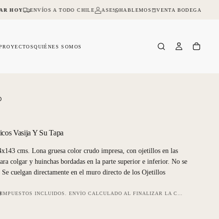
HABLEMOS
VENTA BODEGA
AR HOY
ENVÍOS A TODO CHILE
ASESORIA ONLINE Y PRESENCIAL
NO D
PROYECTOS
QUIÉNES SOMOS
O
icos Vasija Y Su Tapa
x143 cms. Lona gruesa color crudo impresa, con ojetillos en las
ara colgar y huinchas bordadas en la parte superior e inferior. No se
Se cuelgan directamente en el muro directo de los Ojetillos
0
IMPUESTOS INCLUIDOS.
ENVÍO
CALCULADO AL FINALIZAR LA COMPRA.