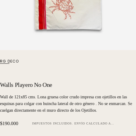
RG DECO
Walls Playero No One
Wall de 121x85 cms. Lona gruesa color crudo impresa con ojetillos en las
esquinas para colgar con huincha lateral de otro género . No se enmarcan. Se
cuelgan directamente en el muro directo de los Ojetillos.
Precio
$190.000
IMPUESTOS INCLUIDOS.
ENVÍO
CALCULADO AL FINALIZAR LA COMPRA.
regular