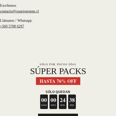
Escríbenos:
contacto@rosariogreene.cl
Llámanos / Whatsapp:
+569 5708 6297
SÓLO POR POCOS DÍAS
SÚPER PACKS
HASTA 76% OFF
SÓLO QUEDAN
00
00
24
38
DÍAS
HRS
MIN
SEG