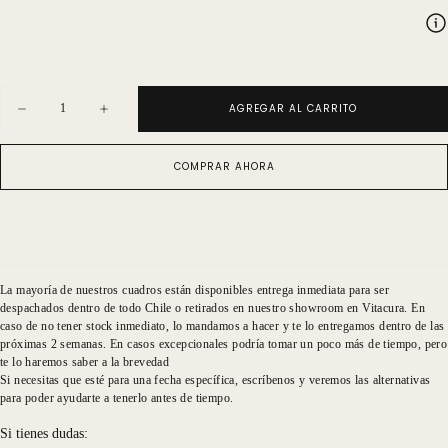
Cantidad
AGREGAR AL CARRITO
Disminuir
Aumentar
cantidad
cantidad
para
para
Walls
Walls
COMPRAR AHORA
Playero
Playero
No
No
One
One
La mayoría de nuestros cuadros están disponibles entrega inmediata para ser
despachados dentro de todo Chile o retirados en nuestro showroom en Vitacura. En
caso de no tener stock inmediato, lo mandamos a hacer y te lo entregamos dentro de las
próximas 2 semanas. En casos excepcionales podría tomar un poco más de tiempo, pero
te lo haremos saber a la brevedad
Si necesitas que esté para una fecha específica, escríbenos y veremos las alternativas
para poder ayudarte a tenerlo antes de tiempo.
Si tienes dudas: