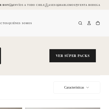
HABLEMOS
VENTA BODEGA
Y
ENVÍOS A TODO CHILE
ASESORIA ONLINE Y PRESENCIAL
NO DEJES 
ECTOS
QUIÉNES SOMOS
VER SÚPER PACKS
Características