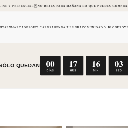
Y PRESENCIAL
NO DEJES PARA MAÑANA LO QUE PUEDES COMPRAR HO
UITA
ENMARCADOS
GIFT CARDS
AGENDA TU HORA
COMUNIDAD Y BLOG
PROY
00
17
16
01
SÓLO QUEDAN
DÍAS
HRS
MIN
SEG