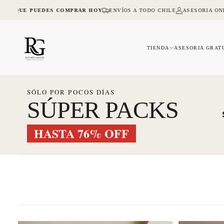
SALTAR
QUE PUEDES COMPRAR HOY
ENVÍOS A TODO CHILE
ASESORIA ONLINE 
AL
CONTENIDO
TIENDA
ASESORIA GRAT
SÓLO POR POCOS DÍAS
SÚPER PACKS
HASTA 76% OFF